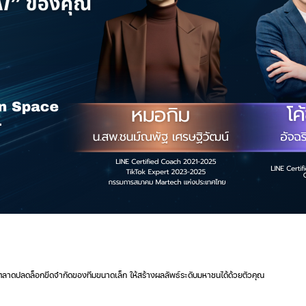
รวบทุกตลาดปลดล็อกขีดจำกัดของทีมขนาดเล็ก ให้สร้างผลลัพธ์ระดับมหาชนได้ด้วยตัวคุณ