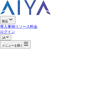
製品
導入事例
リソース
料金
ログイン
JA
メニューを開く